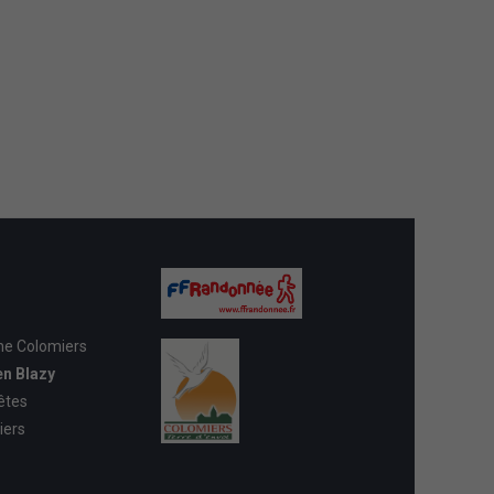
ne Colomiers
en Blazy
êtes
iers