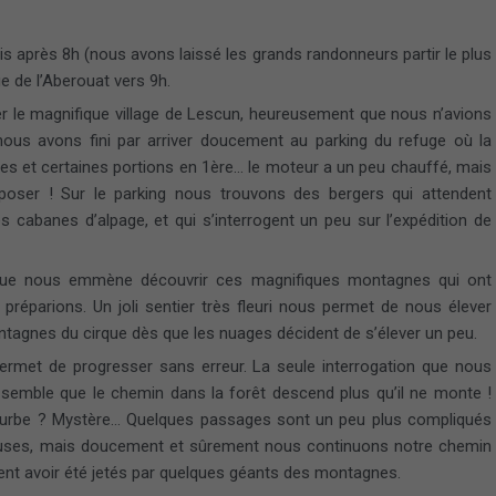
is après 8h (nous avons laissé les grands randonneurs partir le plus
ge de l’Aberouat vers 9h.
r le magnifique village de Lescun, heureusement que nous n’avions
nous avons fini par arriver doucement au parking du refuge où la
rages et certaines portions en 1ère… le moteur a un peu chauffé, mais
eposer ! Sur le parking nous trouvons des bergers qui attendent
es cabanes d’alpage, et qui s’interrogent un peu sur l’expédition de
ique nous emmène découvrir ces magnifiques montagnes qui ont
éparions. Un joli sentier très fleuri nous permet de nous élever
agnes du cirque dès que les nuages décident de s’élever un peu.
permet de progresser sans erreur. La seule interrogation que nous
 semble que le chemin dans la forêt descend plus qu’il ne monte !
perturbe ? Mystère… Quelques passages sont un peu plus compliqués
ueuses, mais doucement et sûrement nous continuons notre chemin
lent avoir été jetés par quelques géants des montagnes.