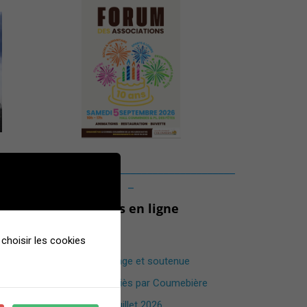
______________________________________
_
Dernières mises en ligne
Forêt de Buzet
choisir les cookies
Une randonnée sauvage et soutenue
Pique Rouge de Bassiès par Coumebière
Marche nordique – Juillet 2026