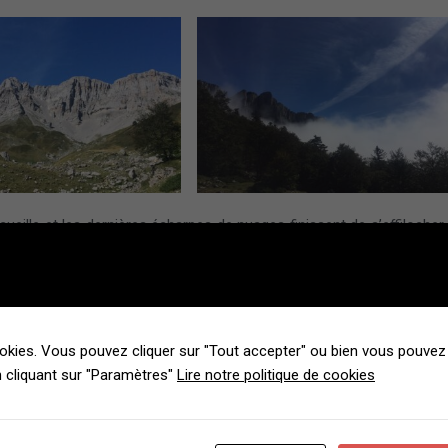
cueille et les dernières écharpes de nuages finissent de s’effilocher
r notre droite, il nous semble voir le Mont Rushmore, puis nous
eu plus haut nous apercevons enfin la cabane de berger que nous
 fontaine d’eau très fraîche nous attend, et devant la cabane, un
age de l’hélicoptère. Tout est prêt pour la descente, bouteilles de gaz
age ! Mais toute la vallée est sous les nuages et après un essai
okies. Vous pouvez cliquer sur "Tout accepter" ou bien vous pouvez 
ements.
 cliquant sur "Paramètres"
Lire notre politique de cookies
us dit que la descente ne sera pas pour le week-end mais pour la
s. Nous redescendons sur le plateau herbeux où nous décidons de
écouvrons donc le copieux repas que nous a préparé Marie-Pierre,