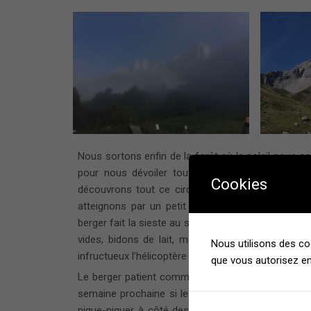
Nous sortons enfin de la forêt où le soleil nous ac
pour nous dévoiler toute la beauté du site. Su
Cookies
découvrons tout ce cirque splendide. Un petit p
atteignons par un petit sentier très escarpé. Une
berger fait la sieste au soleil en attendant le pass
vides, bidons de lait, même les poules et leur c
Nous utilisons des co
infructueux l’hélicoptère part pour d’autres rapatri
que vous autorisez en
Le berger patient comme tous les montagnards no
semaine prochaine si le temps ne se dégrade pa
pique-niquer à côté des ruines d’un orry. Nous d