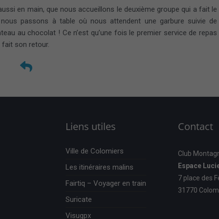
 aussi en main, que nous accueillons le deuxième groupe qui a fait le
, nous passons à table où nous attendent une garbure suivie de
âteau au chocolat ! Ce n’est qu’une fois le premier service de repas
fait son retour.
Liens utiles
Contact
Ville de Colomiers
Club Montag
Espace Luci
Les itinéraires malins
7 place des F
Fairtiq – Voyager en train
31770 Colom
Suricate
Visugpx