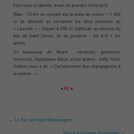
Foix nous a ralentis, avant de prendre notre pot).
Bilan : 15 km en restant sur la piste au retour – 1 000
m de dénivelé en comptant les deux montées au
« Lauzate » – Départ à 950 m d’altitude au-dessus du
lieu dit Saint Genès, fin du goudron – 6h A-R + les
arrêts.
Vu beaucoup de fleurs : céraistes, gentianes,
myosotis, hépatiques bleus, et les autres… belle forêt.
Valérie nous a dit : « Certainement des champignons à
la saison… »
♦ R2 ♦
←
Le Tuc de Peyre Mensongère
Séjour à Domme (Dordogne)
→