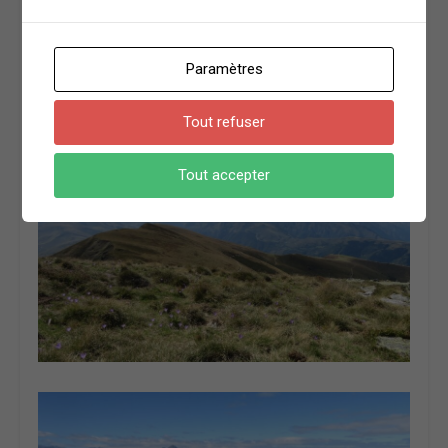
multicolores se sont élancés depuis le col d’Azet au-
dessus de Loudenvielle. On distingue plusieurs
domaines skiables : Super-Bagnères,
Paramètres
Peyragude/Peyresourde, Val Louron, Saint-Lary (et
peut-être même Piau Engaly ?)
Tout refuser
Tout accepter