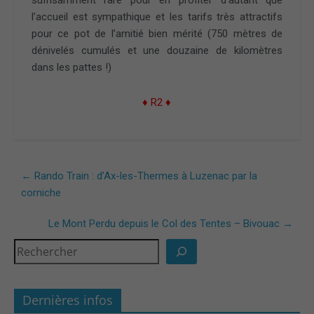
suffisamment rare pour en profiter d’autant que
l’accueil est sympathique et les tarifs très attractifs
pour ce pot de l’amitié bien mérité (750 mètres de
dénivelés cumulés et une douzaine de kilomètres
dans les pattes !)
♦ R2 ♦
←
Rando Train : d’Ax-les-Thermes à Luzenac par la
corniche
Le Mont Perdu depuis le Col des Tentes – Bivouac
→
Dernières infos