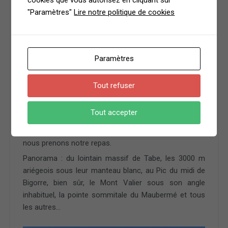
"Paramètres"
Lire notre politique de cookies
Paramètres
Tout refuser
Tout accepter
Alors là, ce promontoire nous fait découvrir un
panorama fabuleux sous le ciel bleu. Il il est 12h25,
nous prenons notre repas.
Panorama : du lointain massif de Tabe, les 3000 m
ariégeois sous leur manteau blanc, au Pic du midi de
Bigorre, bien sûr, le Mont Valier sous son angle
inhabituel, la pointe sommitale du Maubermé et tous
les autres…