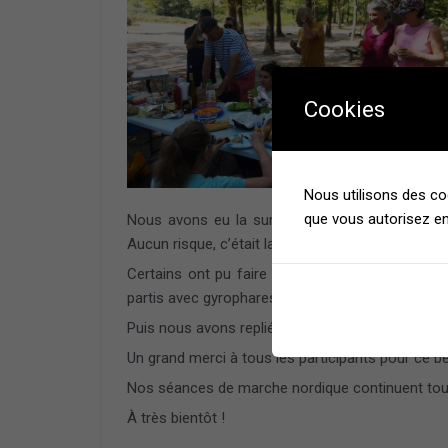
Cookies
Nous utilisons des co
que vous autorisez en
Nous avons eu la surprise de voir arriver une 
Aucun risque, c’était la nouvelle caserne de pomp
Certains ont pu faire des photos avec eux pour 
partis avec gyrophares allumés et pim pom pour 
Puis nous avons replié toute notre installation.
Un grand merci à tous les participants pour ce 
Nos séances de marche nordique continuent tout 
À très bientôt !