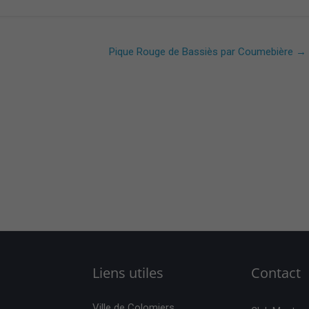
Pique Rouge de Bassiès par Coumebière
→
Liens utiles
Contact
Ville de Colomiers