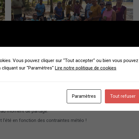
okies. Vous pouvez cliquer sur "Tout accepter" ou bien vous pouvez 
 cliquant sur "Paramètres"
Lire notre politique de cookies
voiture de l’ONF ainsi que de nombreux véhicules des pompiers.
iers de Pibrac qui venait faire un entraînement.
le plus grand plaisir des petits-enfants de Geneviève ! Ils sont
nous saluer, tout en soulevant beaucoup de poussière !!!
Paramètres
Tout refuser
beau moment de partage.
l’été en fonction des contraintes météo !