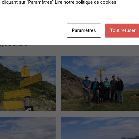
 cliquant sur "Paramètres"
Lire notre politique de cookies
Paramètres
Tout refuser
889 m où nous arrivons à 10h50. Petit vent frais au sommet, et
n pour déjeuner.