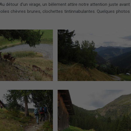
Au détour d’un virage, un bêlement attire notre attention juste avant
 jolies chèvres brunes, clochettes tintinnabulantes. Quelques photos