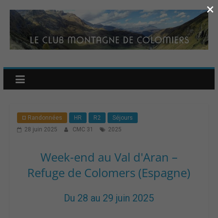
×
¤ Randonnées
HR
R2
Séjours
28 juin 2025
CMC 31
2025
Week-end au Val d'Aran –
Refuge de Colomers (Espagne)
Du 28 au 29 juin 2025