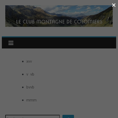
×
xvv
v vb
bvvb
mmm