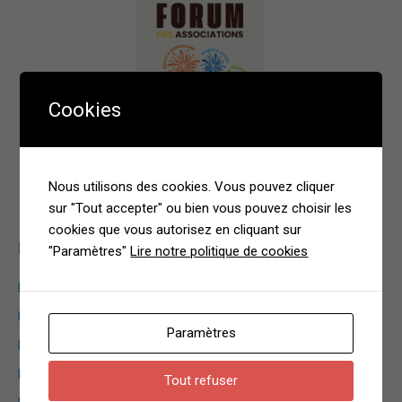
Cookies
Nous utilisons des cookies. Vous pouvez cliquer
sur "Tout accepter" ou bien vous pouvez choisir les
_______________________________________
cookies que vous autorisez en cliquant sur
Dernières mises en ligne
"Paramètres"
Lire notre politique de cookies
Forêt de Buzet
Une randonnée sauvage et soutenue
Paramètres
Pique Rouge de Bassiès par Coumebière
Marche nordique – Juillet 2026
Tout refuser