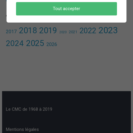
Une randonnée aérienne au Pic des Calmettes ​
Tout accepter
Archives
2023
2018
2019
2022
2017
2021
2020
2025
2024
2026
Le CMC de 1968 à 2019
Mentions légales