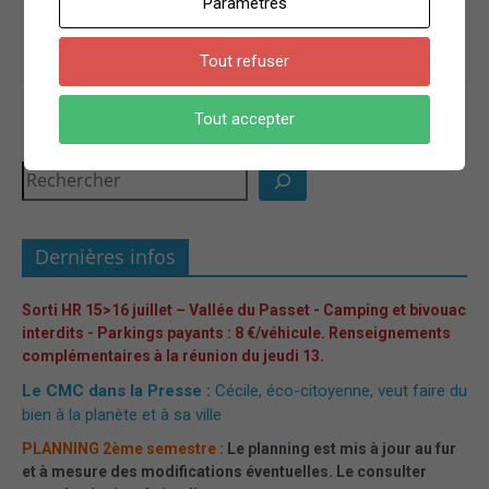
Paramètres
♦ Marcheur ♦
Tout refuser
Tout accepter
←
Le Roc Paradet
Le Pic de Turguilla
→
Dernières infos
Sorti HR 15>16 juillet – Vallée du Passet - Camping et bivouac
interdits - Parkings payants : 8 €/véhicule. Renseignements
complémentaires à la réunion du jeudi 13.
Le CMC dans la Presse :
Cécile, éco-citoyenne, veut faire du
bien à la planète et à sa ville
PLANNING 2ème semestre :
Le planning est mis à jour au fur
et à mesure des modifications éventuelles. Le consulter