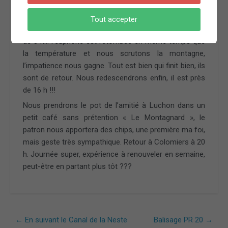
des choucas avec François, l’euphorie, l’altitude ? On
ne sait pas.
Tout accepter
Nous attendrons nos chevaliers servants un peu plus
de 3 h… l’euphorie est retombée en même temps que
la température et nous scrutons la montagne,
l’impatience nous gagne. Tout est bien qui finit bien, ils
sont de retour. Nous redescendrons enfin, il est près
de 16 h !!!
Nous prendrons le pot de l’amitié à Luchon dans un
petit café sans prétention « Le Montagnard », le
patron nous apportera des chips, une première ma foi,
mais geste très sympathique. Retour à Colomiers à 20
h. Journée super, expérience à renouveler en semaine,
peut-être en partant plus tôt ???
←
En suivant le Canal de la Neste
Balisage PR 20
→