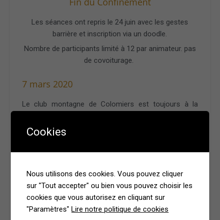
Fin du Confinement
Les séances ont repris le 24 juin avec les gestes
barrière et inscription via un doodle.
Nombre de participants limité à 12 par animateur. pas
de covoiturage.
7 mars 2020
Le club montagne de Colomiers est toujours à la
pointe de l’innovation ! Notre fédération en fait la
promotion avec un appui marqué du CDRP31, nous
Cookies
l’avons créé aujourd’hui : la section longe côte de
Bouconne*.
Ce sont 8 téméraires qui voyant enfin un rayon de
Nous utilisons des cookies. Vous pouvez cliquer
soleil se sont lancés dans la découverte. Après avoir
sur "Tout accepter" ou bien vous pouvez choisir les
franchi quelques piscines par semant le parking, nous
cookies que vous autorisez en cliquant sur
sommes restés sur ce même parking pour les
"Paramètres"
Lire notre politique de cookies
échauffements notre terrain habituel étant