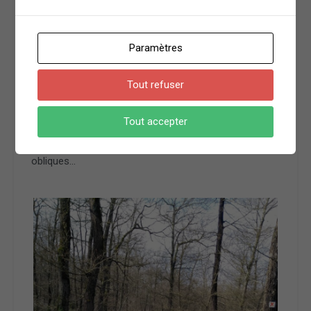
impraticable. Une fois partis, nous nous apercevons
dès le premier chemin que nous prenons
habituellement à gauche que la sortie sera faite de
Paramètres
variantes en improvisations.
Un peu plus loin au lieu du chemin qui va rejoindre la
Tout refuser
tour du télégraphe nous rencontrons notre premier
ruisseau. Une fois la route traversée la montée à la
Tout accepter
tour du télégraphe se fait normalement. Mais sur le
plat menant jusqu’à la route nous faisons travailler les
obliques…